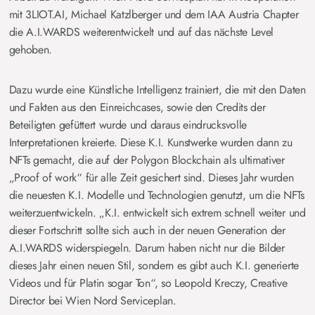
mit 3LIOT.AI, Michael Katzlberger und dem IAA Austria Chapter
die A.I.WARDS weiterentwickelt und auf das nächste Level
gehoben.
Dazu wurde eine Künstliche Intelligenz trainiert, die mit den Daten
und Fakten aus den Einreichcases, sowie den Credits der
Beteiligten gefüttert wurde und daraus eindrucksvolle
Interpretationen kreierte. Diese K.I. Kunstwerke wurden dann zu
NFTs gemacht, die auf der Polygon Blockchain als ultimativer
„Proof of work“ für alle Zeit gesichert sind. Dieses Jahr wurden
die neuesten K.I. Modelle und Technologien genutzt, um die NFTs
weiterzuentwickeln. „K.I. entwickelt sich extrem schnell weiter und
dieser Fortschritt sollte sich auch in der neuen Generation der
A.I.WARDS widerspiegeln. Darum haben nicht nur die Bilder
dieses Jahr einen neuen Stil, sondern es gibt auch K.I. generierte
Videos und für Platin sogar Ton“, so Leopold Kreczy, Creative
Director bei Wien Nord Serviceplan.