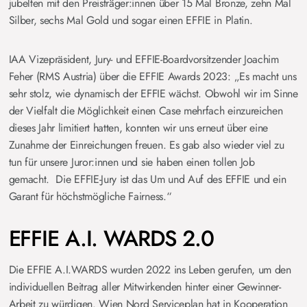
jubelten mit den Preisträger:innen über 15 Mal Bronze, zehn Mal
Silber, sechs Mal Gold und sogar einen EFFIE in Platin.
IAA Vizepräsident, Jury- und EFFIE-Boardvorsitzender Joachim
Feher (RMS Austria) über die EFFIE Awards 2023: „Es macht uns
sehr stolz, wie dynamisch der EFFIE wächst. Obwohl wir im Sinne
der Vielfalt die Möglichkeit einen Case mehrfach einzureichen
dieses Jahr limitiert hatten, konnten wir uns erneut über eine
Zunahme der Einreichungen freuen. Es gab also wieder viel zu
tun für unsere Juror:innen und sie haben einen tollen Job
gemacht. Die EFFIE-Jury ist das Um und Auf des EFFIE und ein
Garant für höchstmögliche Fairness.“
EFFIE A.I. WARDS 2.0
Die EFFIE A.I.WARDS wurden 2022 ins Leben gerufen, um den
individuellen Beitrag aller Mitwirkenden hinter einer Gewinner-
Arbeit zu würdigen. Wien Nord Serviceplan hat in Kooperation