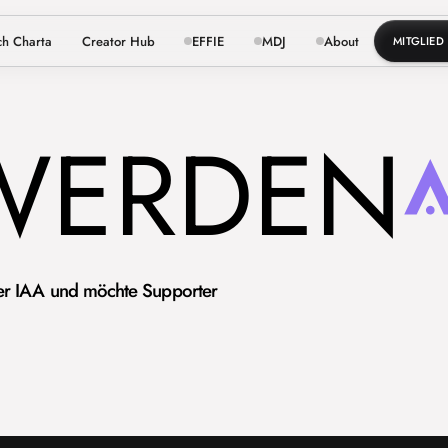
ch Charta
Creator Hub
EFFIE
MDJ
About
MITGLIE
WERDEN
a der IAA und möchte Supporter