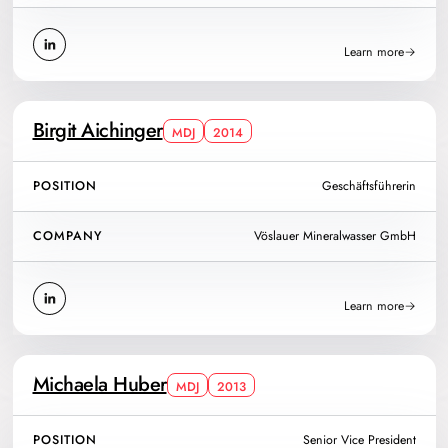
Learn more
Birgit Aichinger
MDJ
2014
POSITION
Geschäftsführerin
COMPANY
Vöslauer Mineralwasser GmbH
Learn more
Michaela Huber
MDJ
2013
POSITION
Senior Vice President