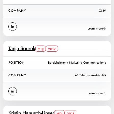
COMPANY
OMV
Learn more
Tanja Sourek
MDJ
2012
POSITION
Bereichsleiterin Marketing Communications
COMPANY
A1 Telekom Austria AG
Learn more
Kristin Hanusch-Linser
MDJ
2011