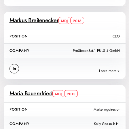
Markus Breitenecker
MDJ
2016
POSITION
CEO
COMPANY
ProSiebenSat.1 PULS 4 GmbH
Learn more
Maria Bauernfried
MDJ
2015
POSITION
Marketingdirector
COMPANY
Kelly Ges.m.b.H.