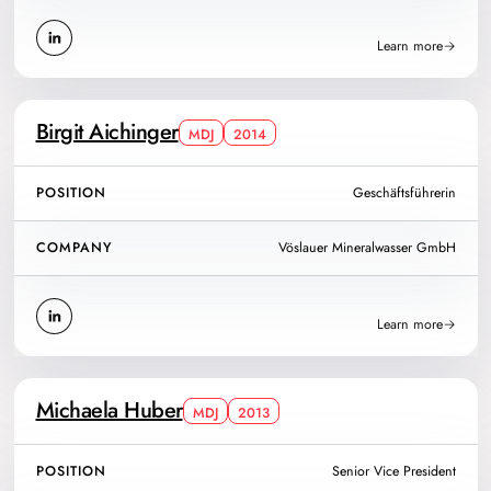
Learn more
Birgit Aichinger
MDJ
2014
POSITION
Geschäftsführerin
COMPANY
Vöslauer Mineralwasser GmbH
Learn more
Michaela Huber
MDJ
2013
POSITION
Senior Vice President