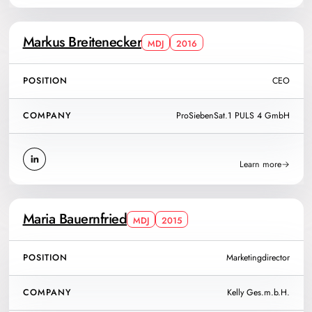
Markus Breitenecker
MDJ
2016
POSITION
CEO
COMPANY
ProSiebenSat.1 PULS 4 GmbH
Learn more
Maria Bauernfried
MDJ
2015
POSITION
Marketingdirector
COMPANY
Kelly Ges.m.b.H.