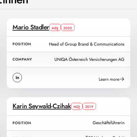
Mario Stadler
MDJ
2022
Head of Group Brand & Communications
POSITION
UNIQA Österreich Versicherungen AG
COMPANY
Learn more
Karin Seywald-Czihak
MDJ
2019
Geschäftsführerin
POSITION