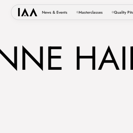
News & Events
Masterclasses
Quality Pit
NE HAID