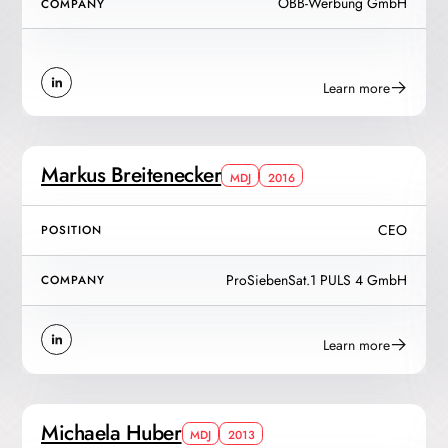
ÖBB-Werbung GmbH
COMPANY
Learn more
Markus Breitenecker
MDJ
2016
CEO
POSITION
ProSiebenSat.1 PULS 4 GmbH
COMPANY
Learn more
Michaela Huber
MDJ
2013