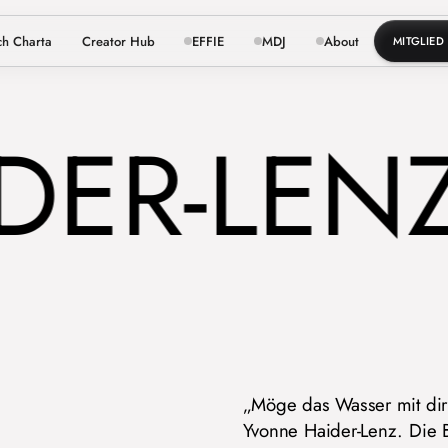
ch Charta
Creator Hub
EFFIE
MDJ
About
MITGLIE
ER-LENZ
„Möge das Wasser mit dir s
Yvonne Haider-Lenz. Die Bu