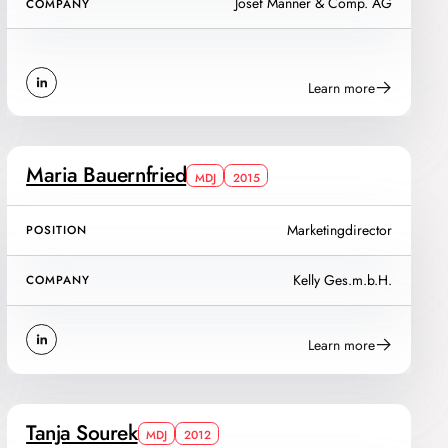
Josef Manner & Comp. AG
COMPANY
Learn more
Maria Bauernfried
MDJ
2015
Marketingdirector
POSITION
Kelly Ges.m.b.H.
COMPANY
Learn more
Tanja Sourek
MDJ
2012