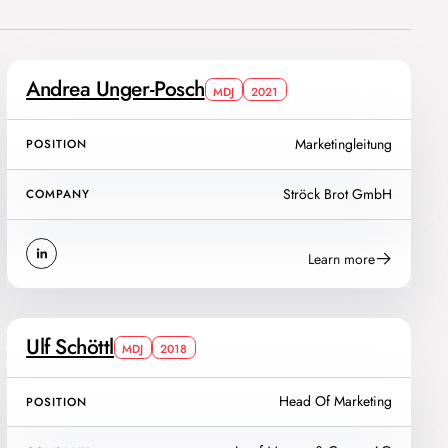
Andrea Unger-Posch
MDJ
2021
Marketingleitung
POSITION
Ströck Brot GmbH
COMPANY
Learn more
Ulf Schöttl
MDJ
2018
Head Of Marketing
POSITION