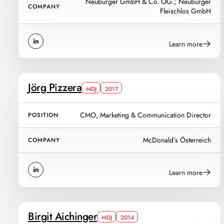
Neuburger GmbH & Co. OG.; Neuburger
COMPANY
Fleischlos GmbH
Learn more
Jörg Pizzera
MDJ
2017
CMO, Marketing & Communication Director
POSITION
McDonald’s Österreich
COMPANY
Learn more
Birgit Aichinger
MDJ
2014