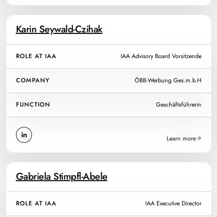
Karin Seywald-Czihak
ROLE AT IAA
IAA Advisory Board Vorsitzende
COMPANY
ÖBB-Werbung Ges.m.b.H
FUNCTION
Geschäftsführerin
Learn more
Gabriela Stimpfl-Abele
ROLE AT IAA
IAA Executive Director