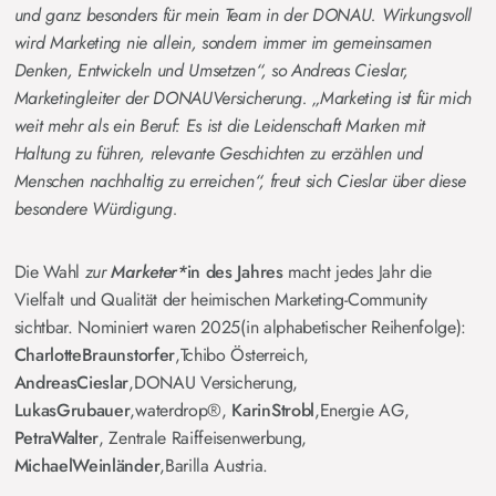
und ganz besonders für mein Team in der DONAU. Wirkungsvoll
wird Marketing nie allein, sondern immer im gemeinsamen
Denken, Entwickeln und Umsetzen“, so Andreas Cieslar,
Marketingleiter der DONAUVersicherung. „Marketing ist für mich
weit mehr als ein Beruf: Es ist die Leidenschaft Marken mit
Haltung zu führen, relevante Geschichten zu erzählen und
Menschen nachhaltig zu erreichen“, freut sich Cieslar über diese
besondere Würdigung.
Die Wahl
zur
Marketer*
in des Jahres
macht jedes Jahr die
Vielfalt und Qualität der heimischen Marketing-Community
sichtbar. Nominiert waren 2025(in alphabetischer Reihenfolge):
CharlotteBraunstorfer
,Tchibo Österreich,
AndreasCieslar
,DONAU Versicherung,
LukasGrubauer
,waterdrop®,
KarinStrobl
,Energie AG,
PetraWalter
, Zentrale Raiffeisenwerbung,
MichaelWeinländer
,Barilla Austria.